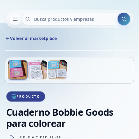
Buscar
Volver al marketplace
Copiar
Compart
Compa
Deslizá para ver más imágenes
1
/
3
VER
Compa
Compa
Compa
PRODUCTO
Cuaderno Bobbie Goods
para colorear
LIBRERIA Y PAPELERIA