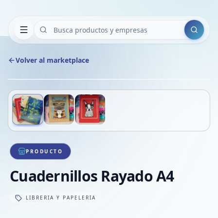
Buscar
Volver al marketplace
Copiar
Compart
Compa
Deslizá para ver más imágenes
1
/
3
VER
Compa
Compa
Compa
PRODUCTO
Cuadernillos Rayado A4
LIBRERIA Y PAPELERIA