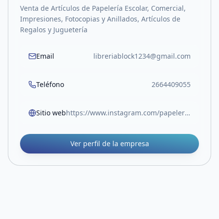
Venta de Artículos de Papelería Escolar, Comercial,
Impresiones, Fotocopias y Anillados, Artículos de
Regalos y Juguetería
Email
libreriablock1234@gmail.com
Teléfono
2664409055
Sitio web
https://www.instagram.com/papeleriablock.sl?igsh=MW05Z3RocjUwOTlvOA%3D%3D
Ver perfil de la empresa