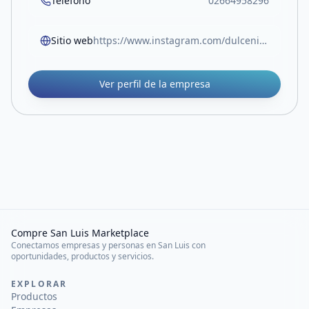
Teléfono
02664958296
Sitio web
https://www.instagram.com/dulceninomodainfantil?igsh=MWN3OXZtN2liM3Bqag==
Ver perfil de la empresa
Compre San Luis Marketplace
Conectamos empresas y personas en San Luis con
oportunidades, productos y servicios.
EXPLORAR
Productos