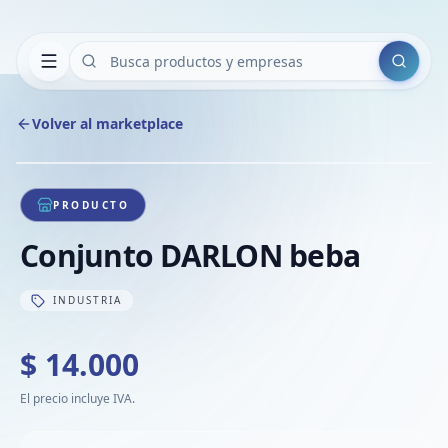
Buscar
Volver al marketplace
Copiar
Compart
Compa
1
/
1
VER
Compa
PRODUCTO
Compa
Conjunto DARLON beba
Compa
INDUSTRIA
$ 14.000
El precio incluye IVA.