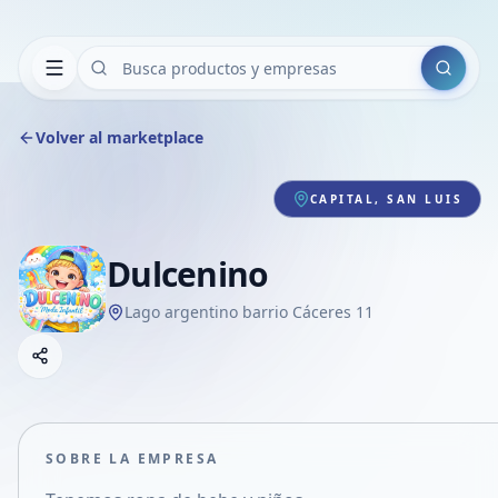
Buscar
Volver al marketplace
CAPITAL, SAN LUIS
Dulcenino
Lago argentino barrio Cáceres 11
Copiar link
Compartir empresa
Compartir por WhatsApp
Compartir por mail
SOBRE LA EMPRESA
Compartir en Facebook