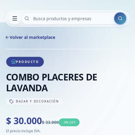
Buscar
Volver al marketplace
Copiar
Compart
Compa
1
/
1
VER
Compa
PRODUCTO
Compa
COMBO PLACERES DE
Compa
LAVANDA
BAZAR Y DECORACIÓN
$ 30.000
$ 33.000
-
9
% OFF
El precio incluye IVA.