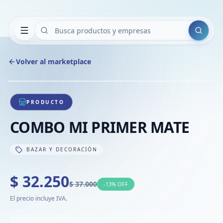
Buscar
Volver al marketplace
Copiar
Compart
Compa
1
/
1
VER
Compa
PRODUCTO
Compa
COMBO MI PRIMER MATE
Compa
BAZAR Y DECORACIÓN
$ 32.250
$ 37.000
-
13
% OFF
El precio incluye IVA.