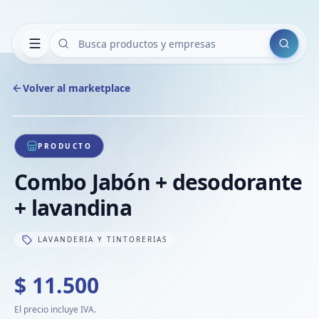
Buscar
Volver al marketplace
Copiar
Compart
Compa
1
/
1
VER
Compa
PRODUCTO
Compa
Combo Jabón + desodorante
Compa
+ lavandina
LAVANDERIA Y TINTORERIAS
$ 11.500
El precio incluye IVA.