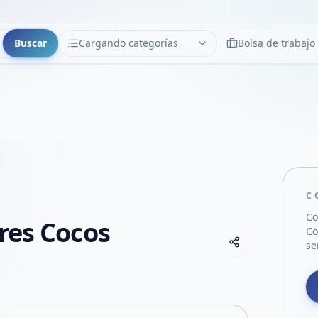
Buscar
Cargando categorías
Bolsa de trabajo
CATEGORÍAS
Limpiar
Cargando categorías...
C
Co
Tres Cocos
Co
Copiar link
se
Compartir empre
Compartir por
Compartir por 
Compartir en F