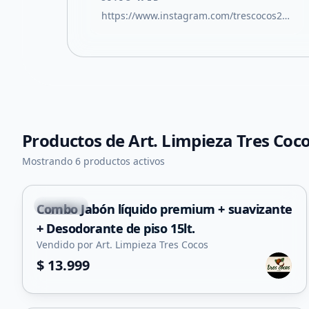
https://www.instagram.com/trescocos2026?igsh=ZjdweHhzeWFuaHho
Productos de
Art. Limpieza Tres Coc
Mostrando 6 productos activos
Capital
Combo Jabón líquido premium + suavizante
+ Desodorante de piso 15lt.
Vendido por Art. Limpieza Tres Cocos
$ 13.999