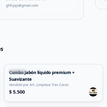
ghfcjxjs@gmail.com
os
Capital
Combo Jabón líquido premium +
Suavizante
Vendido por Art. Limpieza Tres Cocos
$ 5.500