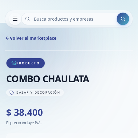
Buscar
Volver al marketplace
Copiar
Compart
Compa
1
/
1
VER
Compa
PRODUCTO
Compa
COMBO CHAULATA
Compa
BAZAR Y DECORACIÓN
$ 38.400
El precio incluye IVA.