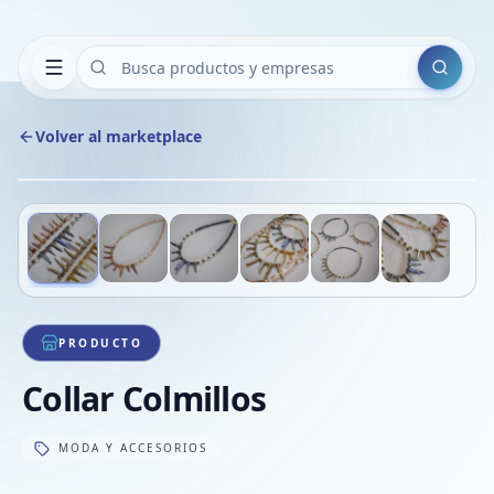
Buscar
Volver al marketplace
Copiar
Compart
Compa
Deslizá para ver más imágenes
1
/
6
VER
Compa
Compa
Compa
PRODUCTO
Collar Colmillos
MODA Y ACCESORIOS