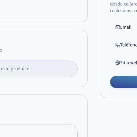
desde collare
realizados a
Email
Teléfon
o
Sitio we
 este producto.