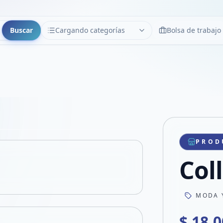
Buscar
Cargando categorías
Bolsa de trabajo
CATEGORÍAS
Limpiar
Cargando categorías...
Copiar link
Compartir producto
Compartir por WhatsApp
PROD
VER EN PANTALLA COMPLETA
Compartir por mail
Col
Compartir en Facebook
Compartir en X
MODA 
$ 18.