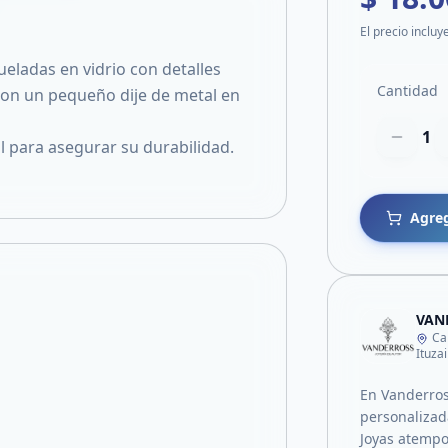
El precio incluy
queladas en vidrio con detalles
Cantidad
con un pequeño dije de metal en
1
 para asegurar su durabilidad.
Agreg
VAN
Ca
Ituza
En Vanderros
personalizad
Joyas atempor