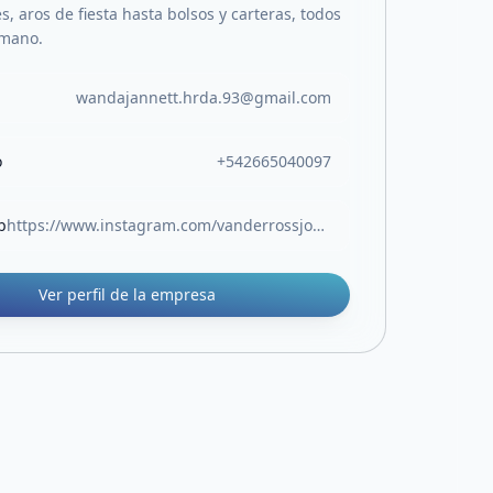
s, aros de fiesta hasta bolsos y carteras, todos
 mano.
wandajannett.hrda.93@gmail.com
o
+542665040097
b
https://www.instagram.com/vanderrossjoyas/
Ver perfil de la empresa