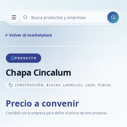
Buscar
Volver al marketplace
Copiar
Compart
Compa
1
/
1
VER
Compa
PRODUCTO
Compa
Chapa Cincalum
Compa
CONSTRUCCIÓN, BLOCKS, LADRILLOS, LAJAS, PLACAS
Precio a convenir
Coordiná con la empresa para definir el precio de este producto.