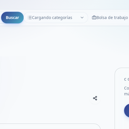
Buscar
Cargando categorías
Bolsa de trabajo
CATEGORÍAS
Limpiar
Cargando categorías...
C
Co
má
Copiar link
Compartir empre
Compartir por
Compartir por 
Compartir en F