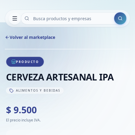
Buscar
Volver al marketplace
Copiar
Compart
Compa
1
/
1
VER
Compa
PRODUCTO
Compa
CERVEZA ARTESANAL IPA
Compa
ALIMENTOS Y BEBIDAS
$ 9.500
El precio incluye IVA.