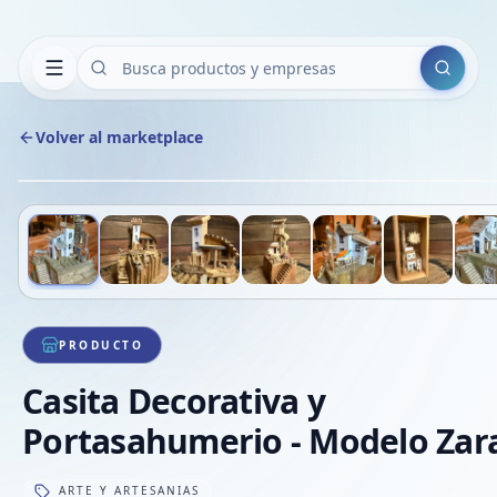
Buscar
Volver al marketplace
Deslizá para ver más imágenes
1
/
7
VE
PRODUCTO
Casita Decorativa y
Portasahumerio - Modelo Zar
ARTE Y ARTESANIAS