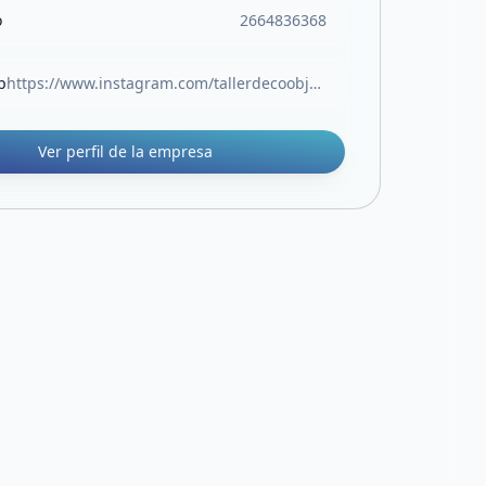
o
2664836368
b
https://www.instagram.com/tallerdecoobjetos
Ver perfil de la empresa