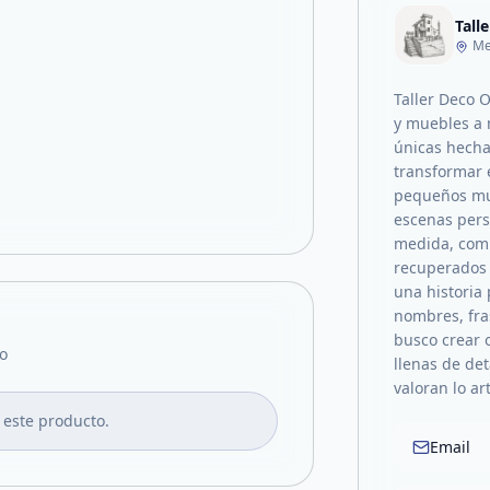
Tall
Me
Taller Deco O
y muebles a 
únicas hecha
transformar 
pequeños mun
escenas pers
medida, comb
recuperados 
una historia
nombres, fra
busco crear o
o
llenas de de
valoran lo ar
 este producto.
Email