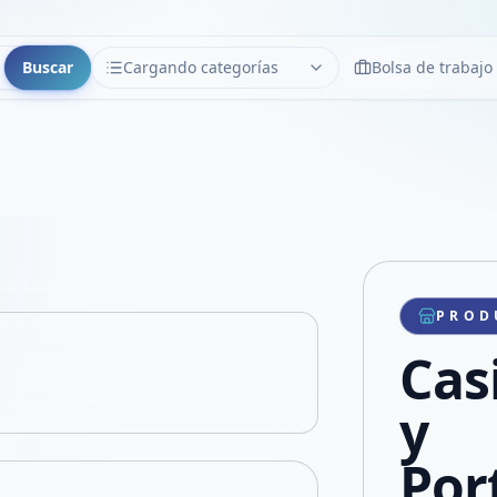
Buscar
Cargando categorías
Bolsa de trabajo
CATEGORÍAS
Limpiar
Cargando categorías...
Copiar link
Compartir producto
Compartir por WhatsApp
PROD
VER EN PANTALLA COMPLETA
Compartir por mail
Cas
Compartir en Facebook
Compartir en X
y
Por