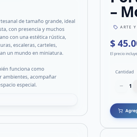
– M
rtesanal de tamaño grande, ideal
ARTE Y
sta, con presencia y muchos
mano con una estética rústica,
$ 45.
ras, escaleras, carteles,
ean un mundo en miniatura.
El precio incluy
bién funciona como
Cantidad
ar ambientes, acompañar
spacio especial.
1
Agreg