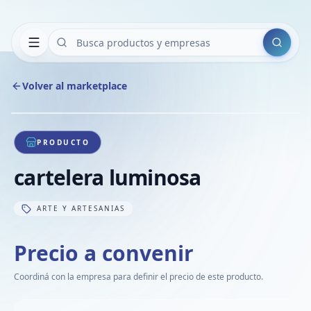
Buscar
Volver al marketplace
Copiar
Compart
Compa
1
/
1
VER
Compa
PRODUCTO
Compa
cartelera luminosa
Compa
ARTE Y ARTESANIAS
Precio a convenir
Coordiná con la empresa para definir el precio de este producto.