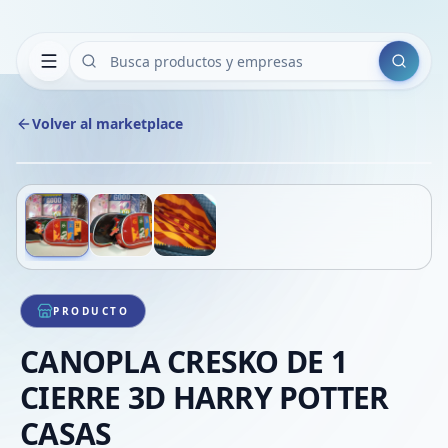
Buscar
Volver al marketplace
Copiar
Compart
Compa
Deslizá para ver más imágenes
1
/
3
VER
Compa
Compa
Compa
PRODUCTO
CANOPLA CRESKO DE 1
CIERRE 3D HARRY POTTER
CASAS