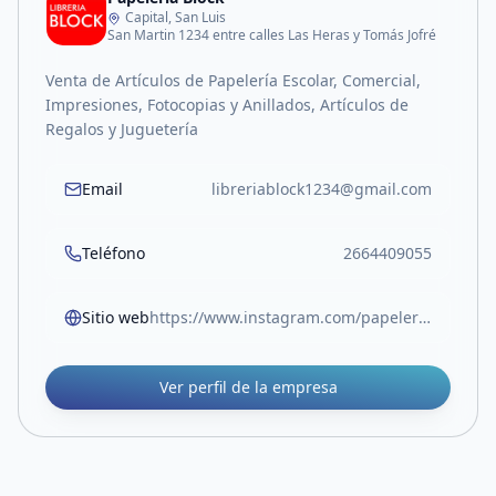
Capital, San Luis
San Martin 1234 entre calles Las Heras y Tomás Jofré
Venta de Artículos de Papelería Escolar, Comercial,
Impresiones, Fotocopias y Anillados, Artículos de
Regalos y Juguetería
Email
libreriablock1234@gmail.com
Teléfono
2664409055
Sitio web
https://www.instagram.com/papeleriablock.sl?igsh=MW05Z3RocjUwOTlvOA%3D%3D
Ver perfil de la empresa