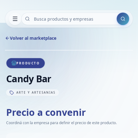
Buscar
Volver al marketplace
Copiar
Compart
Compa
1
/
1
VER
Compa
PRODUCTO
Compa
Candy Bar
Compa
ARTE Y ARTESANIAS
Precio a convenir
Coordiná con la empresa para definir el precio de este producto.