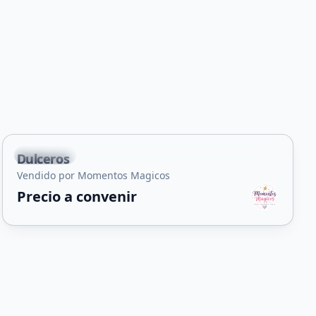
+
5
La Punta
Dulceros
Vendido por Momentos Magicos
Precio a convenir