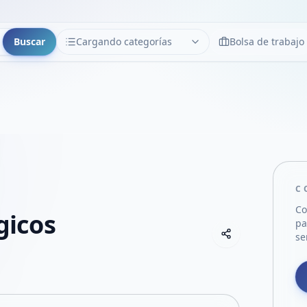
Buscar
Cargando categorías
Bolsa de trabajo
CATEGORÍAS
Limpiar
Cargando categorías...
C
Co
icos
pa
Copiar link
se
Compartir empre
Compartir por
Compartir por 
Compartir en F