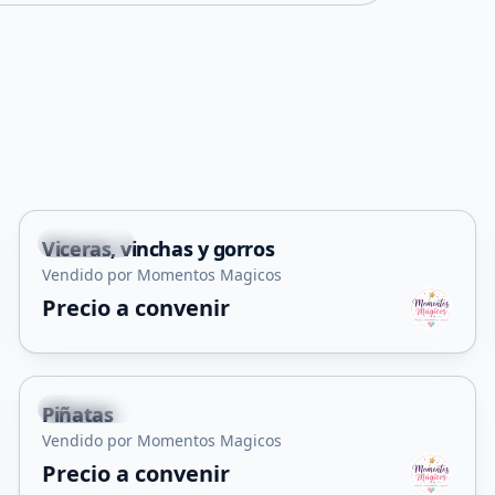
+
6
La Punta
Viceras, vinchas y gorros
Vendido por Momentos Magicos
Precio a convenir
+
5
La Punta
Piñatas
Vendido por Momentos Magicos
Precio a convenir