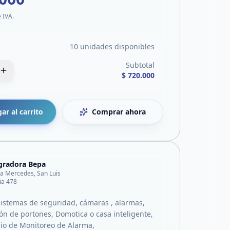
e IVA.
10 unidades disponibles
Subtotal
$ 720.000
ar al carrito
Comprar ahora
gradora Bepa
lla Mercedes, San Luis
ia 478
istemas de seguridad, cámaras , alarmas,
ón de portones, Domotica o casa inteligente,
icio de Monitoreo de Alarma,