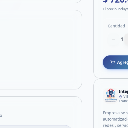
El precio incluy
Cantidad
1
Agreg
Inte
Vi
Franc
Empresa se s
o
automatizaci
redes , serv