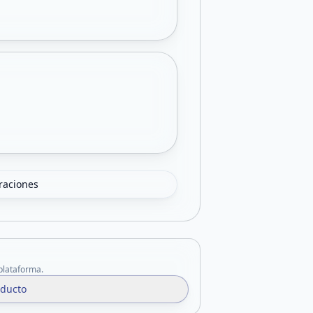
oraciones
 plataforma.
oducto