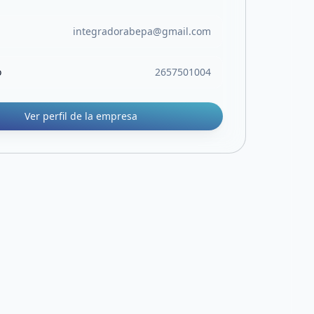
integradorabepa@gmail.com
o
2657501004
Ver perfil de la empresa