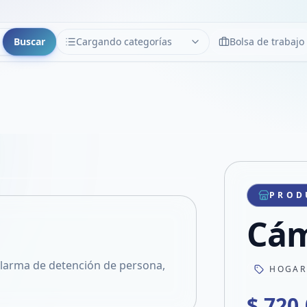
Buscar
Cargando categorías
Bolsa de trabajo
CATEGORÍAS
Limpiar
Cargando categorías...
Copiar link
Compartir producto
Compartir por WhatsApp
PROD
VER EN PANTALLA COMPLETA
Compartir por mail
Cám
Compartir en Facebook
Compartir en X
Alarma de detención de persona,
HOGAR
$ 720