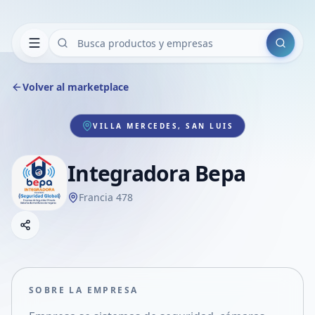
Buscar
Volver al marketplace
VILLA MERCEDES, SAN LUIS
Integradora Bepa
Francia 478
Copiar link
Compartir empresa
Compartir por WhatsApp
Compartir por mail
SOBRE LA EMPRESA
Compartir en Facebook