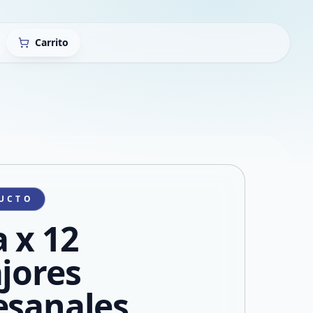
Carrito
UCTO
a x 12
ajores
esanales