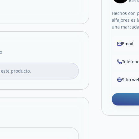
Barri
Hechos con p
alfajores es 
una marcada
Email
o
Teléfon
 este producto.
Sitio we