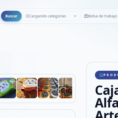
Buscar
Cargando categorías
Bolsa de trabajo
CATEGORÍAS
Limpiar
Cargando categorías...
Copiar link
Compartir producto
Compartir por WhatsApp
PROD
VER EN PANTALLA COMPLETA
Compartir por mail
Caj
Compartir en Facebook
Compartir en X
Alf
Art