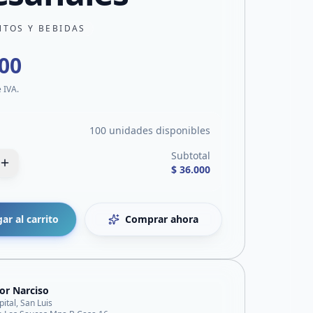
NTOS Y BEBIDAS
000
e IVA.
100 unidades disponibles
Subtotal
$ 36.000
ar al carrito
Comprar ahora
jor Narciso
pital, San Luis