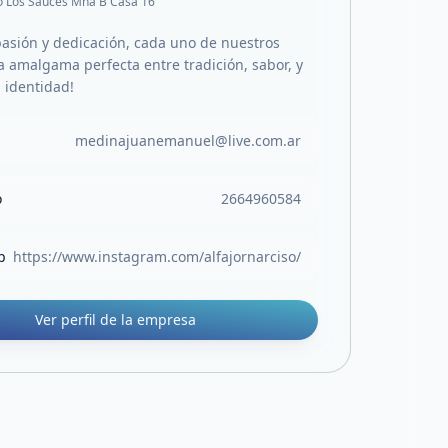
o Los Sauces Mna B Casa 16
asión y dedicación, cada uno de nuestros
la amalgama perfecta entre tradición, sabor, y
 identidad!
medinajuanemanuel@live.com.ar
o
2664960584
b
https://www.instagram.com/alfajornarciso/
Ver perfil de la empresa