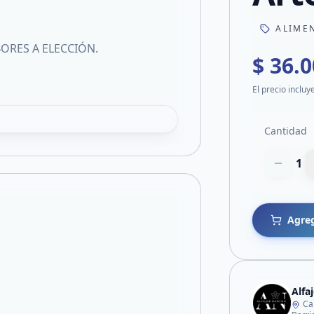
ALIME
BORES A ELECCIÓN.
$ 36.
El precio incluy
Cantidad
1
Agreg
Alfa
Ca