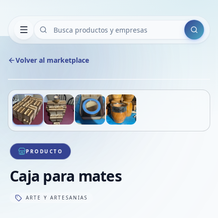
Buscar
Volver al marketplace
Copiar
Compart
Compa
Deslizá para ver más imágenes
1
/
4
VER
Compa
Compa
Compa
PRODUCTO
Caja para mates
ARTE Y ARTESANIAS