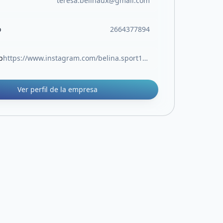
teresa.belinaux@gmail.com
o
2664377894
b
https://www.instagram.com/belina.sport1?igsh=MWlobDNkd2xnajZ4dg%3D%3D&utm_source=qr
Ver perfil de la empresa