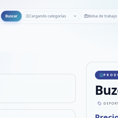
Buscar
Cargando categorías
Bolsa de trabajo
CATEGORÍAS
Limpiar
Cargando categorías...
Copiar link
Compartir producto
Compartir por WhatsApp
PROD
VER EN PANTALLA COMPLETA
Compartir por mail
Buz
Compartir en Facebook
Compartir en X
DEPORT
Preci