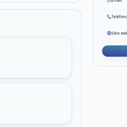
Email
Teléfon
Sitio we