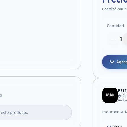
Coordiná con la
Cantidad
1
Agreg
BELI
o
Ca
Av fu
Indumentari
 este producto.