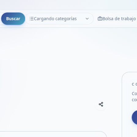
Buscar
Cargando categorías
Bolsa de trabajo
CATEGORÍAS
Limpiar
Cargando categorías...
C
Co
co
Copiar link
Compartir empre
Compartir por
Compartir por 
Compartir en F