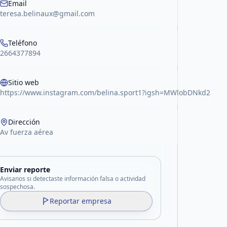
Email
teresa.belinaux@gmail.com
Teléfono
2664377894
Sitio web
https://www.instagram.com/belina.sport1?igsh=MWlobDNkd2xn
Dirección
Av fuerza aérea
Enviar reporte
Avisanos si detectaste información falsa o actividad
sospechosa.
Reportar empresa