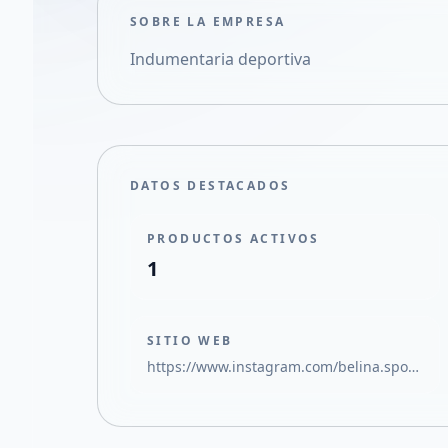
SOBRE LA EMPRESA
Indumentaria deportiva
DATOS DESTACADOS
PRODUCTOS ACTIVOS
1
SITIO WEB
https://www.instagram.com/belina.sport1?igsh=MWlobDNkd2xnajZ4dg%3D%3D&utm_source=qr