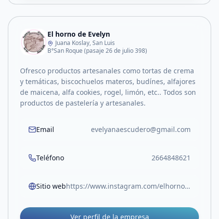
El horno de Evelyn
Juana Koslay, San Luis
B°San Roque (pasaje 26 de julio 398)
Ofresco productos artesanales como tortas de crema
y temáticas, biscochuelos materos, budínes, alfajores
de maicena, alfa cookies, rogel, limón, etc.. Todos son
productos de pastelería y artesanales.
Email
evelyanaescudero@gmail.com
Teléfono
2664848621
Sitio web
https://www.instagram.com/elhornodeevelyn?igsh=bW4xZ2tpZGpxbWNk
Ver perfil de la empresa