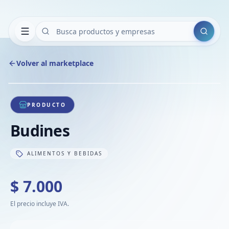
Buscar
Volver al marketplace
Copiar
Compart
Compa
1
/
1
VER
Compa
PRODUCTO
Compa
Budines
Compa
ALIMENTOS Y BEBIDAS
$ 7.000
El precio incluye IVA.