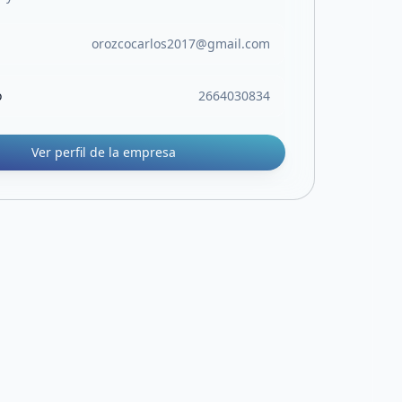
orozcocarlos2017@gmail.com
o
2664030834
Ver perfil de la empresa