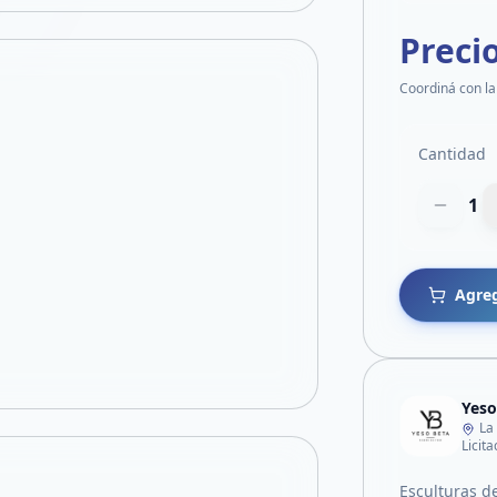
Preci
Coordiná con la
Cantidad
1
Agreg
Yeso
La
Licit
Esculturas d