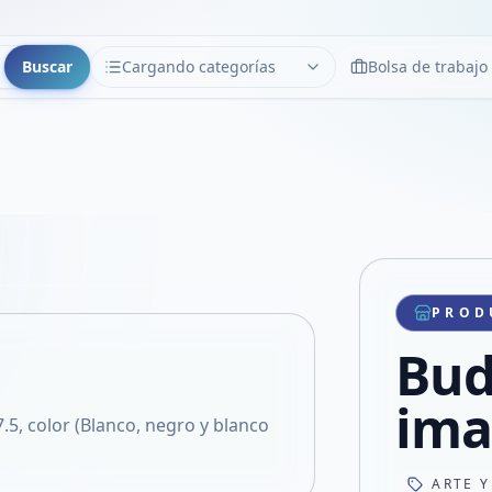
Buscar
Cargando categorías
Bolsa de trabajo
CATEGORÍAS
Limpiar
Cargando categorías...
Copiar link
Compartir producto
Compartir por WhatsApp
PROD
VER EN PANTALLA COMPLETA
Compartir por mail
Bud
Compartir en Facebook
Compartir en X
im
5, color (Blanco, negro y blanco
ARTE Y