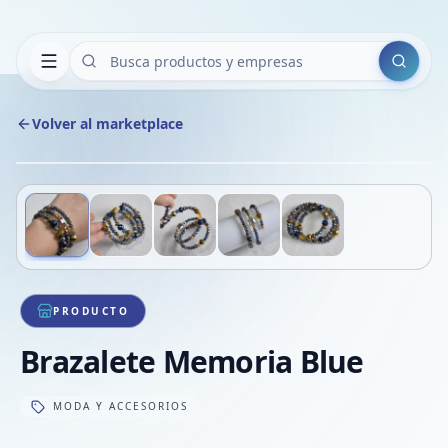
Buscar
Volver al marketplace
Copiar
Compart
Compa
Deslizá para ver más imágenes
1
/
5
VER
Compa
Compa
Compa
PRODUCTO
Brazalete Memoria Blue
MODA Y ACCESORIOS