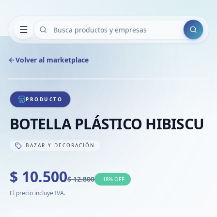
Buscar
Volver al marketplace
Copiar
Compart
Compa
1
/
1
VER
Compa
PRODUCTO
Compa
BOTELLA PLÁSTICO HIBISCU
Compa
BAZAR Y DECORACIÓN
$ 10.500
$ 12.800
-
18
% OFF
El precio incluye IVA.