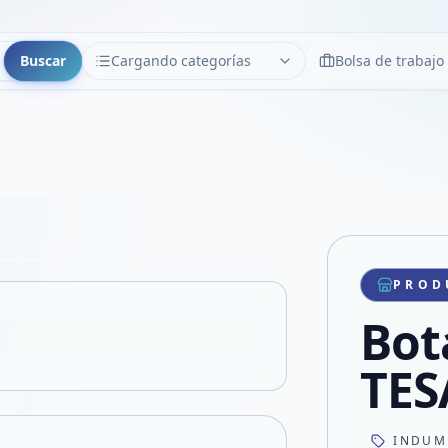
Buscar
Cargando categorías
Bolsa de trabajo
CATEGORÍAS
Limpiar
Cargando categorías...
Copiar link
Compartir producto
Compartir por WhatsApp
PROD
VER EN PANTALLA COMPLETA
Compartir por mail
Bot
Compartir en Facebook
Compartir en X
TES
INDUM