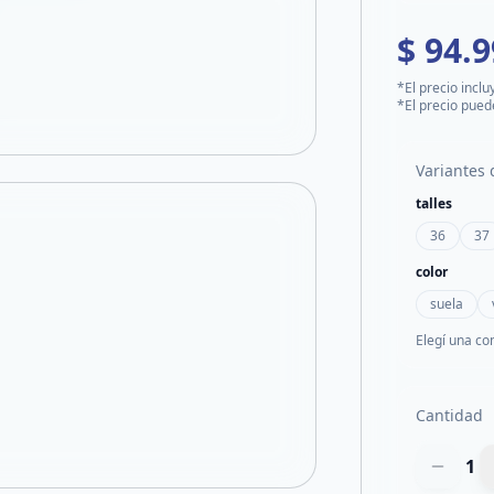
$ 94.
*El precio inclu
*El precio pued
Variantes 
talles
36
37
color
suela
Elegí una co
Cantidad
1