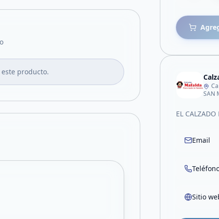
Agreg
o
 este producto.
Calz
Ca
SAN 
EL CALZADO 
Email
Teléfon
Sitio we