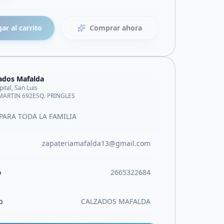
ar al carrito
Comprar ahora
ados Mafalda
pital, San Luis
MARTIN 692ESQ. PRINGLES
PARA TODA LA FAMILIA
zapateriamafalda13@gmail.com
o
2665322684
b
CALZADOS MAFALDA