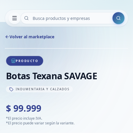
Buscar
Volver al marketplace
Copiar
Compart
Compa
1
/
1
VER
Compa
PRODUCTO
Compa
Botas Texana SAVAGE
Compa
INDUMENTARIA Y CALZADOS
$ 99.999
*El precio incluye IVA.
*El precio puede variar según la variante.