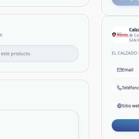
Calz
o
Ca
SAN 
EL CALZADO 
 este producto.
Email
Teléfon
Sitio we