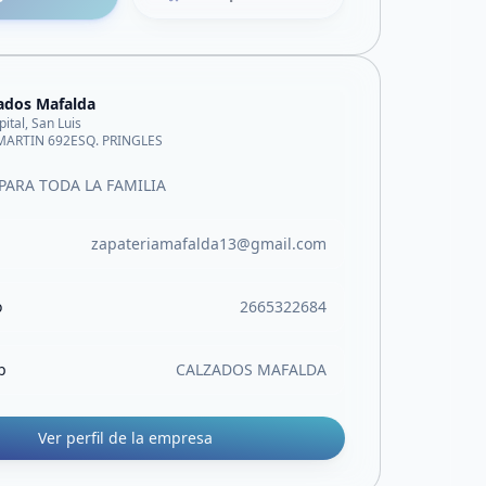
ados Mafalda
pital, San Luis
MARTIN 692ESQ. PRINGLES
PARA TODA LA FAMILIA
zapateriamafalda13@gmail.com
o
2665322684
b
CALZADOS MAFALDA
Ver perfil de la empresa