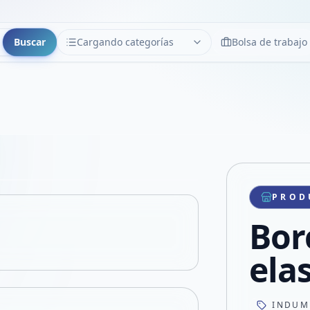
Buscar
Cargando categorías
Bolsa de trabajo
CATEGORÍAS
Limpiar
Cargando categorías...
Copiar link
Compartir producto
Compartir por WhatsApp
PROD
VER EN PANTALLA COMPLETA
Compartir por mail
Bor
Compartir en Facebook
Compartir en X
elas
INDUM