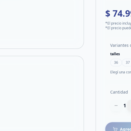
$ 74.
*El precio inclu
*El precio pued
Variantes 
talles
36
37
Elegí una co
Cantidad
1
Agreg