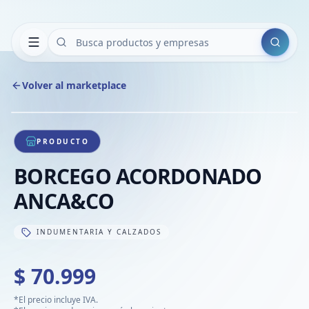
Buscar
Volver al marketplace
Copiar
Compart
Compa
1
/
1
VER
Compa
PRODUCTO
Compa
BORCEGO ACORDONADO
Compa
ANCA&CO
INDUMENTARIA Y CALZADOS
$ 70.999
*El precio incluye IVA.