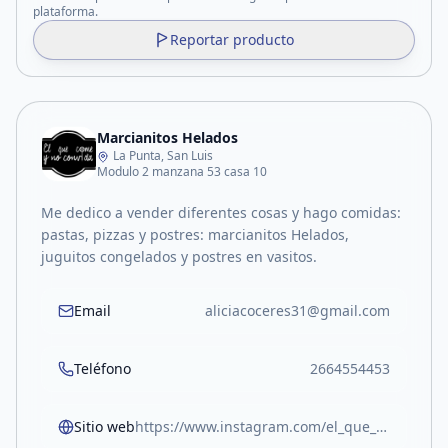
plataforma.
Reportar producto
Marcianitos Helados
La Punta, San Luis
Modulo 2 manzana 53 casa 10
Me dedico a vender diferentes cosas y hago comidas:
pastas, pizzas y postres: marcianitos Helados,
juguitos congelados y postres en vasitos.
Email
aliciacoceres31@gmail.com
Teléfono
2664554453
Sitio web
https://www.instagram.com/el_que_come_y_no_convida?igsh=MWF2ZXBhNGZmd2NvNw==