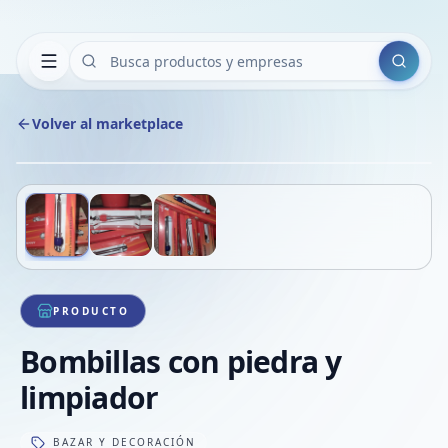
Buscar
Volver al marketplace
Copiar
Compart
Compa
Deslizá para ver más imágenes
1
/
3
VER
Compa
Compa
Compa
PRODUCTO
Bombillas con piedra y
limpiador
BAZAR Y DECORACIÓN