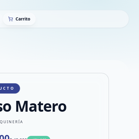
Carrito
UCTO
so Matero
QUINERÍA
000