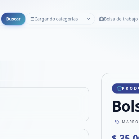
Buscar
Cargando categorías
Bolsa de trabajo
CATEGORÍAS
Limpiar
Cargando categorías...
Copiar link
Compartir producto
Compartir por WhatsApp
PROD
VER EN PANTALLA COMPLETA
Compartir por mail
Bol
Compartir en Facebook
Compartir en X
MARRO
$ 35.