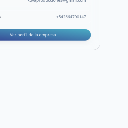
kuvaproducciones@gmail.com
o
+542664790147
Ver perfil de la empresa