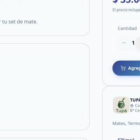
El precio incluy
 tu set de mate.
Cantidad
1
Agreg
TUP
Ca
B° Ce
Mates, Termo