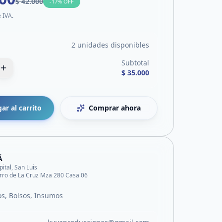
$ 42.000
-
17
% OFF
e IVA.
2 unidades disponibles
Subtotal
$ 35.000
ar al carrito
Comprar ahora
Á
pital, San Luis
rro de La Cruz Mza 280 Casa 06
s, Bolsos, Insumos