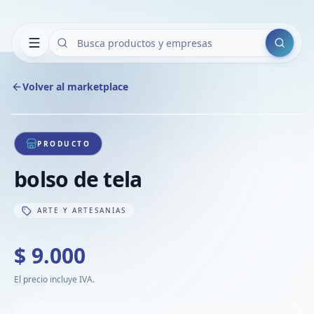
Buscar
Volver al marketplace
Copiar
Compart
Compa
1
/
1
VER
Compa
PRODUCTO
Compa
bolso de tela
Compa
ARTE Y ARTESANIAS
$ 9.000
El precio incluye IVA.