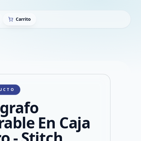
Carrito
UCTO
igrafo
rable En Caja
o - Stitch