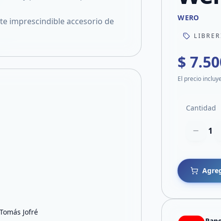
WERO
ste imprescindible accesorio de
LIBRER
$ 7.50
El precio incluy
Cantidad
1
Agreg
 Tomás Jofré
Pape