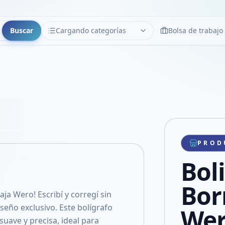
Buscar
Cargando categorías
Bolsa de trabajo
CATEGORÍAS
Limpiar
Cargando categorías...
Copiar link
Compartir producto
Compartir por WhatsApp
PROD
VER EN PANTALLA COMPLETA
Compartir por mail
Bol
Compartir en Facebook
Compartir en X
Bor
aja Wero! Escribí y corregí sin
iseño exclusivo. Este bolígrafo
Wer
suave y precisa, ideal para