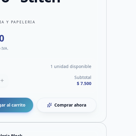
IA Y PAPELERIA
0
e IVA.
1 unidad disponible
Subtotal
$ 7.500
ar al carrito
Comprar ahora
leria Block