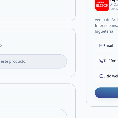
Ca
San M
Venta de Artí
Impresiones, 
Juguetería
o
Email
Teléfon
 este producto.
Sitio we