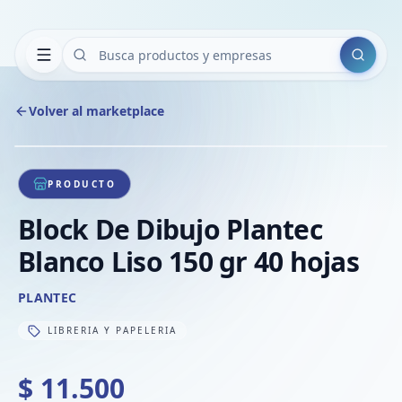
Buscar
Volver al marketplace
Copiar
Compart
Compa
1
/
1
VER
Compa
PRODUCTO
Compa
Block De Dibujo Plantec
Compa
Blanco Liso 150 gr 40 hojas
PLANTEC
LIBRERIA Y PAPELERIA
$ 11.500