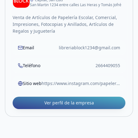
San Martin 1234 entre calles Las Heras y Tomás Jofré
Venta de Artículos de Papelería Escolar, Comercial,
Impresiones, Fotocopias y Anillados, Artículos de
Regalos y Juguetería
Email
libreriablock1234@gmail.com
Teléfono
2664409055
Sitio web
https://www.instagram.com/papeleriablock.sl?igsh=MW05Z3RocjUwOTlvOA%3D%3D
Ver perfil de la empresa