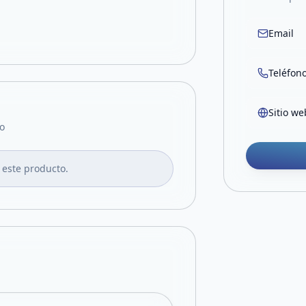
Email
Teléfon
Sitio we
o
 este producto.