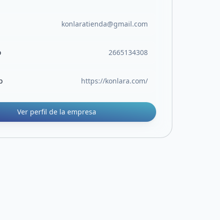
konlaratienda@gmail.com
o
2665134308
b
https://konlara.com/
Ver perfil de la empresa