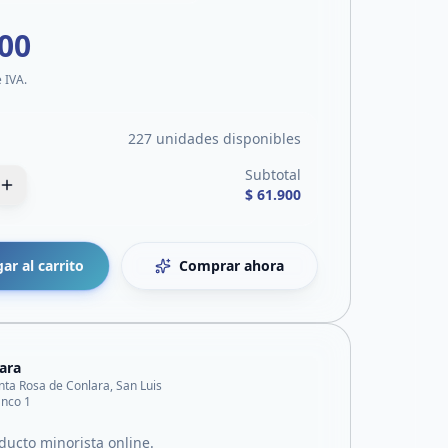
900
e IVA.
227 unidades disponibles
Subtotal
$ 61.900
ar al carrito
Comprar ahora
ara
nta Rosa de Conlara, San Luis
anco 1
ducto minorista online.