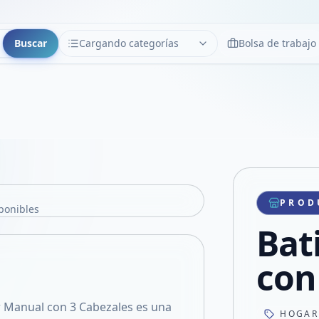
Buscar
Cargando categorías
Bolsa de trabajo
CATEGORÍAS
Limpiar
Cargando categorías...
PROD
ponibles
Bat
con
r Manual con 3 Cabezales es una
HOGAR