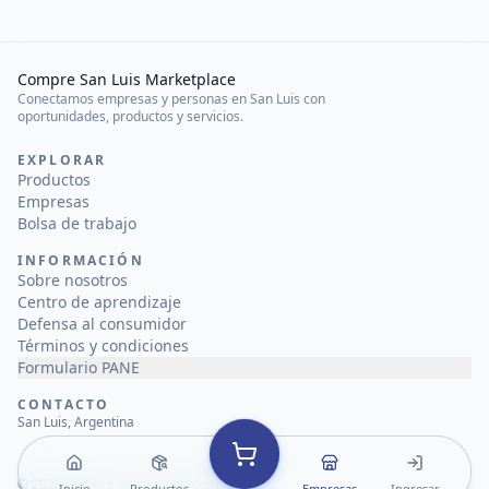
Compre San Luis Marketplace
Conectamos empresas y personas en San Luis con
oportunidades, productos y servicios.
EXPLORAR
Productos
Empresas
Bolsa de trabajo
INFORMACIÓN
Sobre nosotros
Centro de aprendizaje
Defensa al consumidor
Términos y condiciones
Formulario PANE
CONTACTO
San Luis, Argentina
©
2026
Compre San Luis Marketplace
Inicio
Productos
Empresas
Ingresar