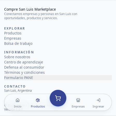
Compre San Luis Marketplace
Conectamos empresas y personas en San Luis con
oportunidades, productos y servicios.
EXPLORAR
Productos
Empresas
Bolsa de trabajo
INFORMACIÓN
Sobre nosotros
Centro de aprendizaje
Defensa al consumidor
Términos y condiciones
Formulario PANE
CONTACTO
San Luis, Argentina
©
2026
Compre San Luis Marketplace
Inicio
Productos
Empresas
Ingresar
Versión 1.0.1