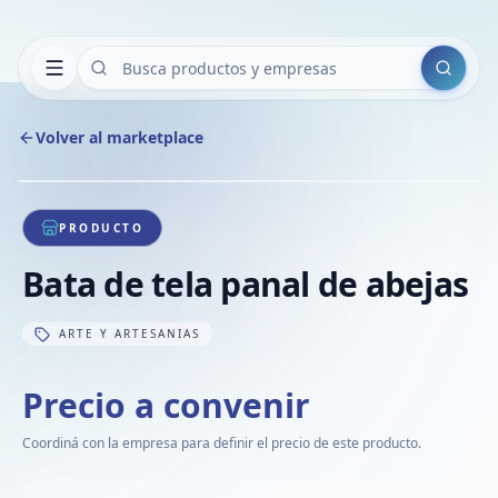
Buscar
Volver al marketplace
Copiar
Compart
Compa
1
/
1
VER
Compa
PRODUCTO
Compa
Bata de tela panal de abejas
Compa
ARTE Y ARTESANIAS
Precio a convenir
Coordiná con la empresa para definir el precio de este producto.