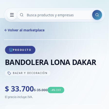
Buscar
Volver al marketplace
Copiar
Compart
Compa
1
/
1
VER
Compa
PRODUCTO
Compa
BANDOLERA LONA DAKAR
Compa
BAZAR Y DECORACIÓN
$ 33.700
$ 35.000
-
4
% OFF
El precio incluye IVA.