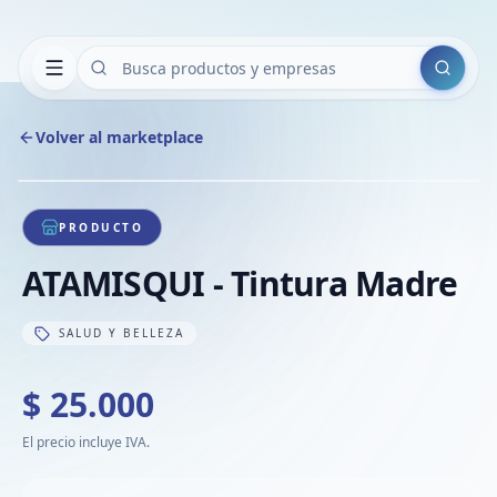
Buscar
Volver al marketplace
Copiar
Compart
Compa
1
/
1
VER
Compa
PRODUCTO
Compa
ATAMISQUI - Tintura Madre
Compa
SALUD Y BELLEZA
$ 25.000
El precio incluye IVA.