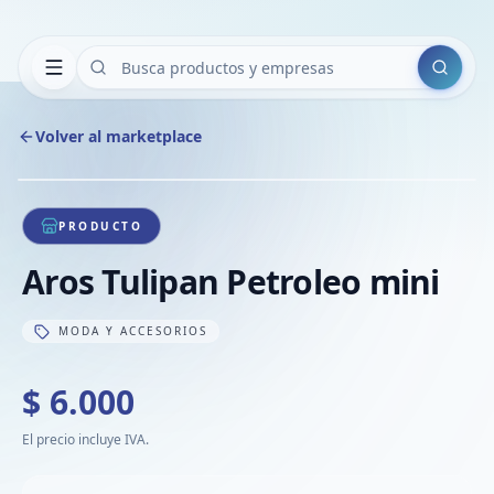
Buscar
Volver al marketplace
Copiar
Compart
Compa
1
/
1
VER
Compa
PRODUCTO
Compa
Aros Tulipan Petroleo mini
Compa
MODA Y ACCESORIOS
$ 6.000
El precio incluye IVA.