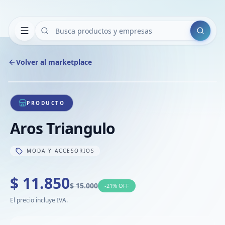
Buscar
Volver al marketplace
Copiar
Compart
Compa
1
/
1
VER
Compa
PRODUCTO
Compa
Aros Triangulo
Compa
MODA Y ACCESORIOS
$ 11.850
$ 15.000
-
21
% OFF
El precio incluye IVA.