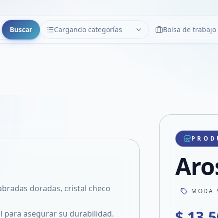
Buscar
Cargando categorías
Bolsa de trabajo
CATEGORÍAS
Limpiar
Cargando categorías...
Copiar link
Compartir producto
Compartir por WhatsApp
PROD
VER EN PANTALLA COMPLETA
Compartir por mail
Aro
Compartir en Facebook
Compartir en X
abradas doradas, cristal checo
MODA 
$ 13.
 para asegurar su durabilidad.