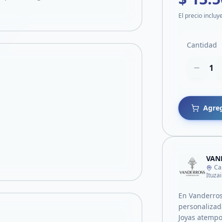
El precio incluy
Cantidad
1
Agreg
VAN
Ca
Ituza
En Vanderros
personalizad
Joyas atempor