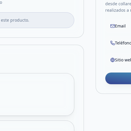
o
desde collare
realizados a
 este producto.
Email
Teléfon
Sitio we