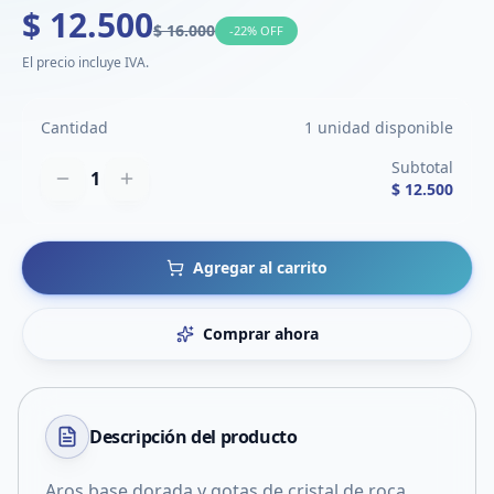
$ 12.500
$ 16.000
-
22
% OFF
El precio incluye IVA.
Cantidad
1 unidad disponible
Subtotal
1
$ 12.500
Agregar al carrito
Comprar ahora
Descripción del
producto
Aros base dorada y gotas de cristal de roca