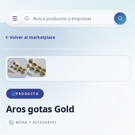
Buscar
Volver al marketplace
Copiar
Compart
Compa
Deslizá para ver más imágenes
1
/
2
VER
Compa
Compa
Compa
PRODUCTO
Aros gotas Gold
MODA Y ACCESORIOS