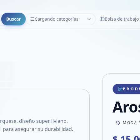
Buscar
Cargando categorías
Bolsa de trabajo
CATEGORÍAS
Limpiar
Cargando categorías...
Copiar link
Compartir producto
Compartir por WhatsApp
PROD
VER EN PANTALLA COMPLETA
Compartir por mail
Aro
Compartir en Facebook
Compartir en X
quesa, diseño super liviano.
MODA 
 para asegurar su durabilidad.
$ 15.