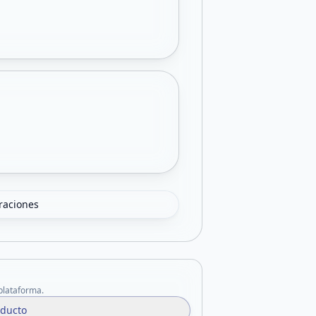
oraciones
 plataforma.
oducto