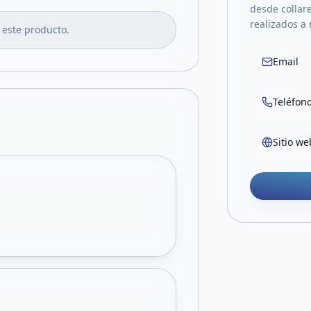
desde collare
realizados a
 este producto.
Email
Teléfon
Sitio we