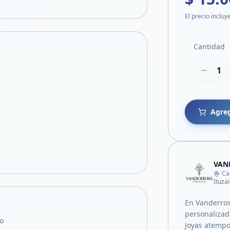
El precio incluy
Cantidad
1
Agreg
VAN
Ca
Ituza
En Vanderros
personalizad
o
Joyas atempor