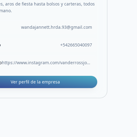
s, aros de fiesta hasta bolsos y carteras, todos
 mano.
wandajannett.hrda.93@gmail.com
o
+542665040097
b
https://www.instagram.com/vanderrossjoyas/
Ver perfil de la empresa