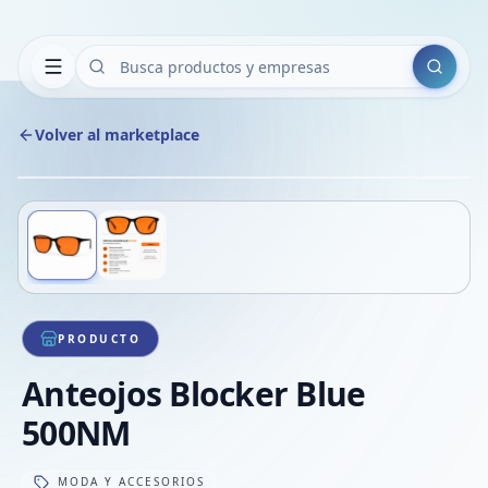
Buscar
Volver al marketplace
Copiar
Compart
Compa
Deslizá para ver más imágenes
1
/
2
VER
Compa
Compa
Compa
PRODUCTO
Anteojos Blocker Blue
500NM
MODA Y ACCESORIOS